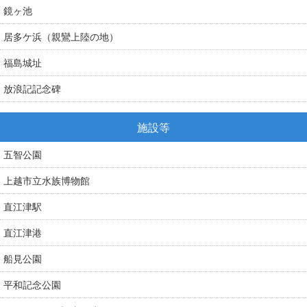
鏡ヶ池
居多ケ浜（親鸞上陸の地）
福島城址
放浪記記念碑
施設等
五智公園
上越市立水族博物館
直江津駅
直江津港
船見公園
平和記念公園