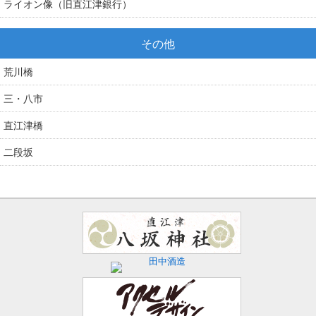
ライオン像（旧直江津銀行）
その他
荒川橋
三・八市
直江津橋
二段坂