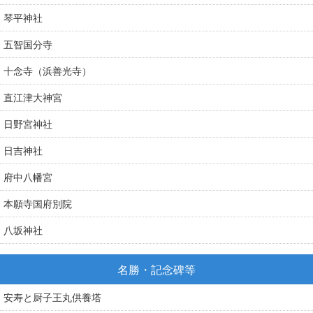
琴平神社
五智国分寺
十念寺（浜善光寺）
直江津大神宮
日野宮神社
日吉神社
府中八幡宮
本願寺国府別院
八坂神社
名勝・記念碑等
安寿と厨子王丸供養塔