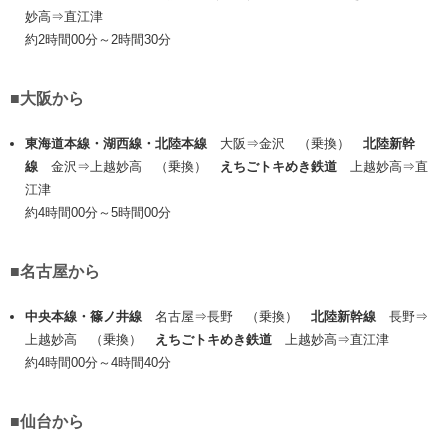
妙高⇒直江津
約2時間00分～2時間30分
■大阪から
東海道本線・湖西線・北陸本線
大阪⇒金沢 （乗換）
北陸新幹
線
金沢⇒上越妙高 （乗換）
えちごトキめき鉄道
上越妙高⇒直
江津
約4時間00分～5時間00分
■名古屋から
中央本線・篠ノ井線
名古屋⇒長野 （乗換）
北陸新幹線
長野⇒
上越妙高 （乗換）
えちごトキめき鉄道
上越妙高⇒直江津
約4時間00分～4時間40分
■仙台から