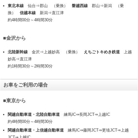
東北本線
仙台⇒郡山 （乗換）
磐越西線
郡山⇒新潟 （乗
換）
信越本線
新潟⇒直江津
約4時間00分～4時間30分
■金沢から
北陸新幹線
金沢⇒上越妙高 （乗換）
えちごトキめき鉄道
上越
妙高⇒直江津
約1時間30分～2時間30分
お車をご利用の場合
■東京から
関越自動車道・北陸自動車道
練馬IC⇒長岡JCT⇒上越IC
約4時間00分～4時間30分
関越自動車道・上信越自動車道
練馬IC⇒藤岡JCT⇒更埴JCT⇒上越
JCT⇒上越IC