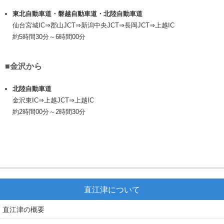
東北自動車道・磐越自動車道・北陸自動車道
仙台宮城IC⇒郡山JCT⇒新潟中央JCT⇒長岡JCT⇒上越IC
約5時間30分～6時間00分
■金沢から
北陸自動車道
金沢東IC⇒上越JCT⇒上越IC
約2時間00分～2時間30分
直江津について
直江津の概要