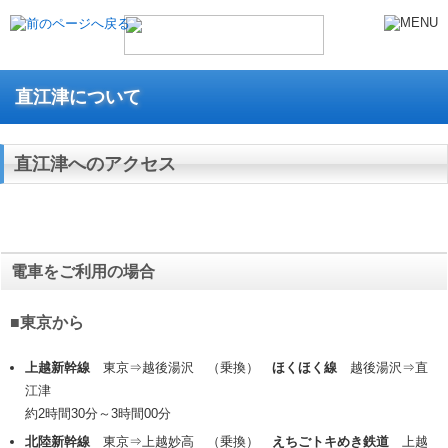
直江津について
直江津へのアクセス
電車をご利用の場合
■東京から
上越新幹線
東京⇒越後湯沢 （乗換）
ほくほく線
越後湯沢⇒直
江津
約2時間30分～3時間00分
北陸新幹線
東京⇒上越妙高 （乗換）
えちごトキめき鉄道
上越