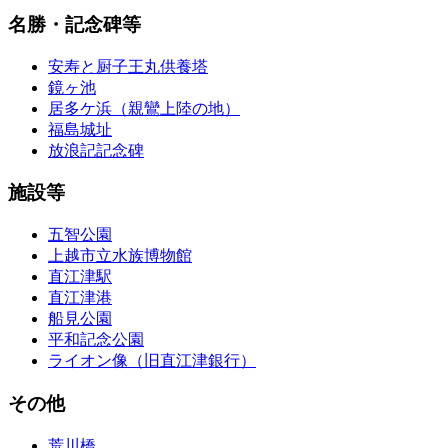
名勝・記念碑等
安寿と厨子王丸供養塔
鏡ヶ池
居多ケ浜（親鸞上陸の地）
福島城址
放浪記記念碑
施設等
五智公園
上越市立水族博物館
直江津駅
直江津港
船見公園
平和記念公園
ライオン像（旧直江津銀行）
その他
荒川橋