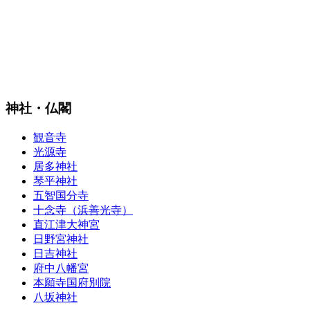
神社・仏閣
観音寺
光源寺
居多神社
琴平神社
五智国分寺
十念寺（浜善光寺）
直江津大神宮
日野宮神社
日吉神社
府中八幡宮
本願寺国府別院
八坂神社