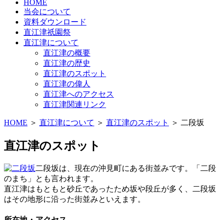
HOME
当会について
資料ダウンロード
直江津祇園祭
直江津について
直江津の概要
直江津の歴史
直江津のスポット
直江津の偉人
直江津へのアクセス
直江津関連リンク
HOME
＞
直江津について
＞
直江津のスポット
＞ 二段坂
直江津のスポット
二段坂は、現在の沖見町にある街並みです。「二段
のまち」とも言われます。
直江津はもともと砂丘であったため坂や段丘が多く、二段坂
はその地形に沿った街並みといえます。
所在地・アクセス