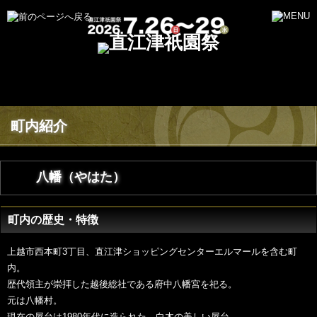
町内紹介
八幡（やはた）
町内の歴史・特徴
上越市西本町3丁目、直江津ショッピングセンターエルマールを含む町
内。
歴代領主が崇拝した越後総社である府中八幡宮を祀る。
元は八幡村。
現在の屋台は1980年代に造られた、白木の美しい屋台。