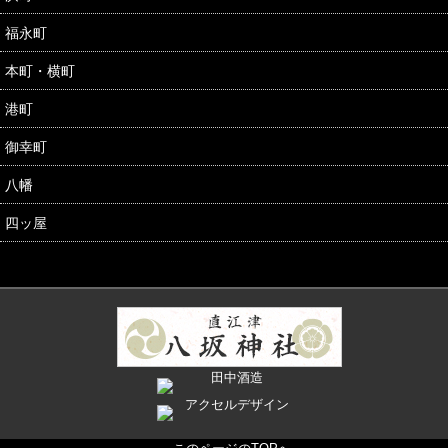
福永町
本町・横町
港町
御幸町
八幡
四ッ屋