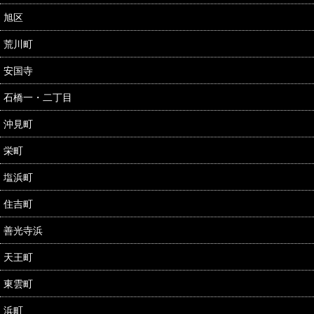
旭区
荒川町
安国寺
石橋一・二丁目
沖見町
栄町
塩浜町
住吉町
善光寺浜
天王町
東雲町
浜町