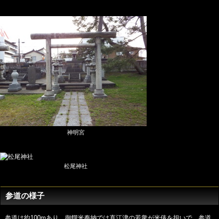
神明宮
松尾神社
参道の様子
参道は約100mあり、御饌米奉納では直江津の若衆が米俵を担いで、参道