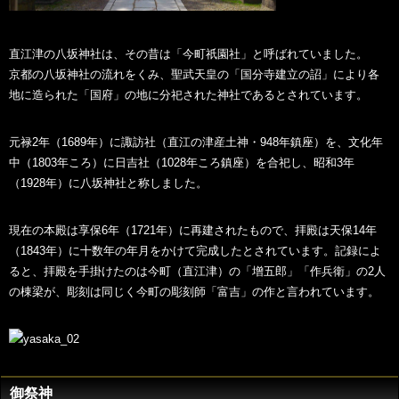
直江津の八坂神社は、その昔は「今町祇園社」と呼ばれていました。
京都の八坂神社の流れをくみ、聖武天皇の「国分寺建立の詔」により各
地に造られた「国府」の地に分祀された神社であるとされています。
元禄2年（1689年）に諏訪社（直江の津産土神・948年鎮座）を、文化年
中（1803年ころ）に日吉社（1028年ころ鎮座）を合祀し、昭和3年
（1928年）に八坂神社と称しました。
現在の本殿は享保6年（1721年）に再建されたもので、拝殿は天保14年
（1843年）に十数年の年月をかけて完成したとされています。記録によ
ると、拝殿を手掛けたのは今町（直江津）の「增五郎」「作兵衛」の2人
の棟梁が、彫刻は同じく今町の彫刻師「富吉」の作と言われています。
御祭神