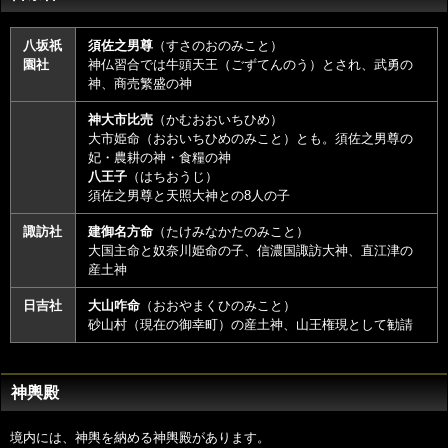
八坂祇
須佐之男尊
（すさのおのみこと）
園社
神仏習合では牛頭天王（ごずてんのう）とされ、武勇の
神、商売繁盛の神
神大市比売
（かむおおいちひめ）
大市姫命（おおいちひめのみこと）とも。須佐之男尊の
妃・農耕の神・食糧の神
八王子
（はちおうじ）
須佐之男尊と天照大神との8人の子
諏訪社
建御名方命
（たけみなかたのみこと）
大国主命と奴奈川姫命の子、信濃国諏訪大神、直江津の
産土神
日吉社
大山咋命
（おおやまくひのみこと）
砂山村（現在の御幸町）の産土神、山王権現として勧請
神輿殿
境内には、神輿を納める神輿殿があります。