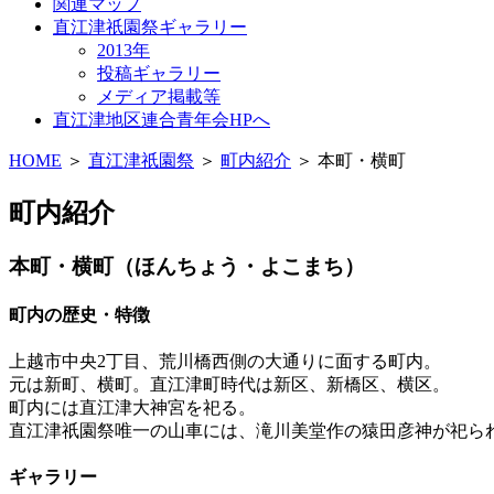
関連マップ
直江津祇園祭ギャラリー
2013年
投稿ギャラリー
メディア掲載等
直江津地区連合青年会HPへ
HOME
＞
直江津祇園祭
＞
町内紹介
＞ 本町・横町
町内紹介
本町・横町（ほんちょう・よこまち）
町内の歴史・特徴
上越市中央2丁目、荒川橋西側の大通りに面する町内。
元は新町、横町。直江津町時代は新区、新橋区、横区。
町内には直江津大神宮を祀る。
直江津祇園祭唯一の山車には、滝川美堂作の猿田彦神が祀ら
ギャラリー