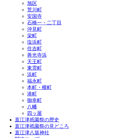
旭区
荒川町
安国寺
石橋一・二丁目
沖見町
栄町
塩浜町
住吉町
善光寺浜
天王町
東雲町
浜町
福永町
本町・横町
港町
御幸町
八幡
四ッ屋
直江津祇園祭の歴史
直江津祇園祭の見どころ
直江津八坂神社