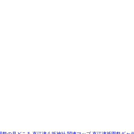
園祭の見どころ
直江津八坂神社
関連マップ
直江津祇園祭ギャ