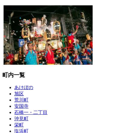
町内一覧
あけぼの
旭区
荒川町
安国寺
石橋一・二丁目
沖見町
栄町
塩浜町