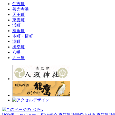
住吉町
善光寺浜
天王町
東雲町
浜町
福永町
本町・横町
港町
御幸町
八幡
四ッ屋
HOME
スケジュール
町内紹介
直江津祇園祭の歴史
直江津祇