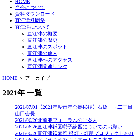
HOME
当会について
資料ダウンロード
直江津祇園祭
直江津について
直江津の概要
直江津の歴史
直江津のスポット
直江津の偉人
直江津へのアクセス
直江津関連リンク
HOME
＞ アーカイブ
2021年 一覧
2021/07/01
【2021年度青年会長挨拶】石橋一・二丁目
山田会長
2021/06/26
北前船フォーラムのご案内
2021/06/26
直江津祇園囃子練習についてのお願い
2021/06/26
直江津祇園祭 提灯・灯籠プロジェクト2021
2021/06/26
なおえつうみまちアートのご案内