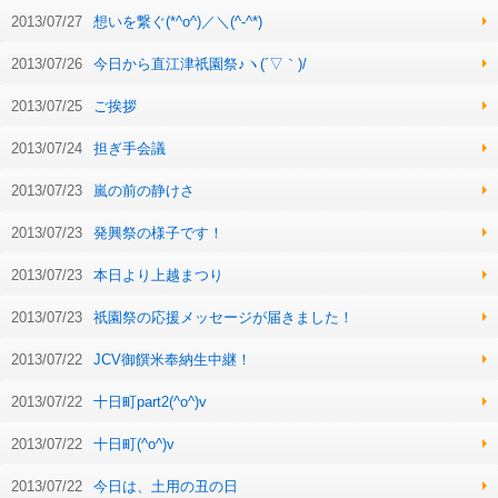
2013/07/27
想いを繋ぐ(*^o^)／＼(^-^*)
2013/07/26
今日から直江津祇園祭♪ヽ(´▽｀)/
2013/07/25
ご挨拶
2013/07/24
担ぎ手会議
2013/07/23
嵐の前の静けさ
2013/07/23
発興祭の様子です！
2013/07/23
本日より上越まつり
2013/07/23
祇園祭の応援メッセージが届きました！
2013/07/22
JCV御饌米奉納生中継！
2013/07/22
十日町part2(^o^)v
2013/07/22
十日町(^o^)v
2013/07/22
今日は、土用の丑の日