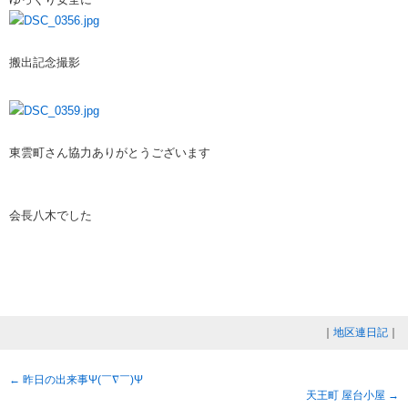
搬出記念撮影
東雲町さん協力ありがとうございます
会長八木でした
｜
地区連日記
｜
←
昨日の出来事Ψ(￣∇￣)Ψ
天王町 屋台小屋
→