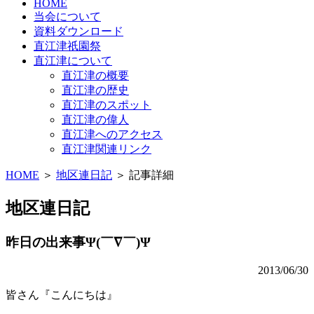
HOME
当会について
資料ダウンロード
直江津祇園祭
直江津について
直江津の概要
直江津の歴史
直江津のスポット
直江津の偉人
直江津へのアクセス
直江津関連リンク
HOME
＞
地区連日記
＞ 記事詳細
地区連日記
昨日の出来事Ψ(￣∇￣)Ψ
2013/06/30
皆さん『こんにちは』