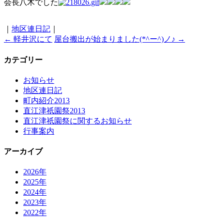
会長八木でした
｜
地区連日記
｜
←
軽井沢にて
屋台搬出が始まりました(*^ー^)ノ♪
→
カテゴリー
お知らせ
地区連日記
町内紹介2013
直江津祇園祭2013
直江津祇園祭に関するお知らせ
行事案内
アーカイブ
2026年
2025年
2024年
2023年
2022年