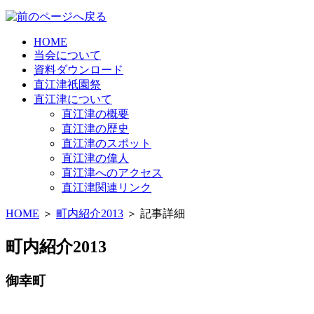
HOME
当会について
資料ダウンロード
直江津祇園祭
直江津について
直江津の概要
直江津の歴史
直江津のスポット
直江津の偉人
直江津へのアクセス
直江津関連リンク
HOME
＞
町内紹介2013
＞ 記事詳細
町内紹介2013
御幸町