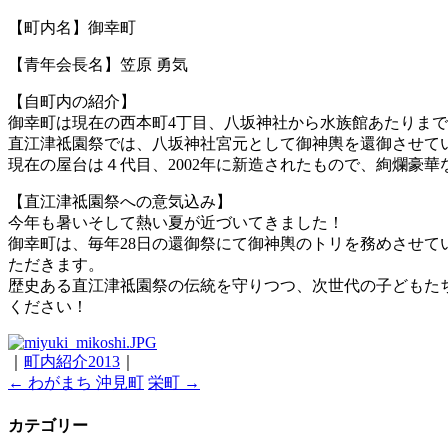
【町内名】御幸町
【青年会長名】笠原 勇気
【自町内の紹介】
御幸町は現在の西本町4丁目、八坂神社から水族館あたりま
直江津祗園祭では、八坂神社宮元として御神輿を還御させて
現在の屋台は４代目、2002年に新造されたもので、絢爛豪
【直江津祗園祭への意気込み】
今年も暑いそして熱い夏が近づいてきました！
御幸町は、毎年28日の還御祭にて御神輿のトリを務めさせて
ただきます。
歴史ある直江津祗園祭の伝統を守りつつ、次世代の子どもた
ください！
｜
町内紹介2013
｜
←
わがまち 沖見町
栄町
→
カテゴリー