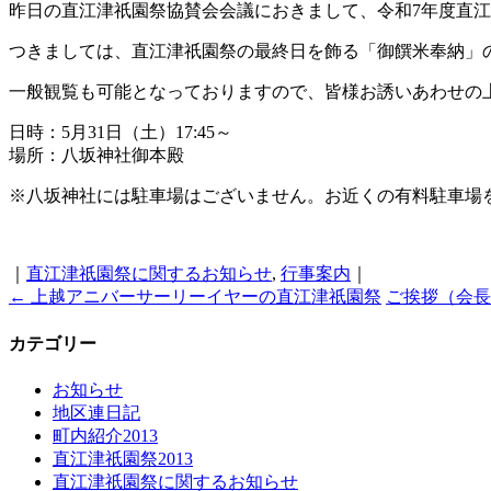
昨日の直江津祇園祭協賛会会議におきまして、令和7年度直
つきましては、直江津祇園祭の最終日を飾る「御饌米奉納」
一般観覧も可能となっておりますので、皆様お誘いあわせの
日時：5月31日（土）17:45～
場所：八坂神社御本殿
※八坂神社には駐車場はございません。お近くの有料駐車場
｜
直江津祇園祭に関するお知らせ
,
行事案内
｜
←
上越アニバーサーリーイヤーの直江津祇園祭
ご挨拶（会
カテゴリー
お知らせ
地区連日記
町内紹介2013
直江津祇園祭2013
直江津祇園祭に関するお知らせ