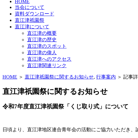
HOME
当会について
資料ダウンロード
直江津祇園祭
直江津について
直江津の概要
直江津の歴史
直江津のスポット
直江津の偉人
直江津へのアクセス
直江津関連リンク
HOME
＞
直江津祇園祭に関するお知らせ
,
行事案内
＞ 記事
直江津祇園祭に関するお知らせ
令和7年度直江津祇園祭「くじ取り式」について
日頃より、直江津地区連合青年会の活動にご協力いただき、