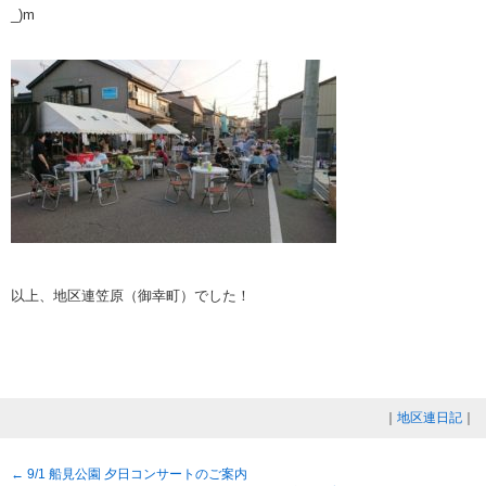
_)m
以上、地区連笠原（御幸町）でした！
｜
地区連日記
｜
←
9/1 船見公園 夕日コンサートのご案内