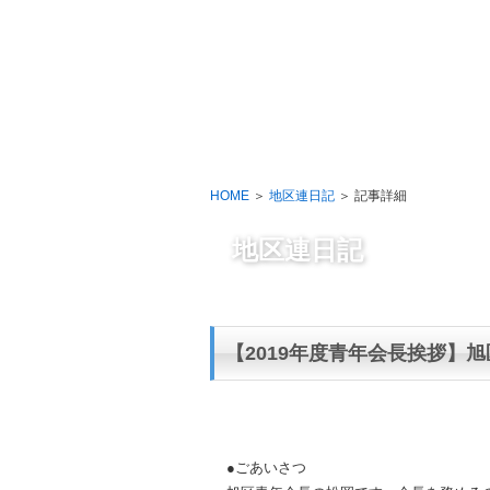
HOME
当
会
に
つ
HOME
＞
地区連日記
＞ 記事詳細
い
て
地区連日記
【2019年度青年会長挨拶】旭
●ごあいさつ