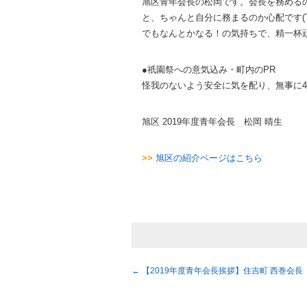
旭区青年会長の松岡です。会長を務める
と、ちゃんと自分に務まるのか心配です(T
でもなんとかなる！の気持ちで、精一杯
●祇園祭への意気込み・町内のPR
怪我のないよう安全に気を配り、無事に
旭区 2019年度青年会長 松岡 晴生
>>
旭区の紹介ページはこちら
←
【2019年度青年会長挨拶】住吉町 西巻会長