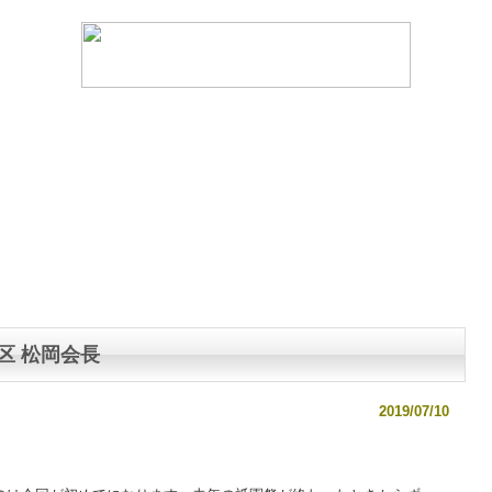
資
直
料
江
ダ
津
ウ
祇
ン
園
ロ
祭
ー
ド
区 松岡会長
2019/07/10