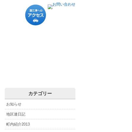
直
江
津
に
直江津の概要
直江津の歴史
直江津のスポット
直江津の偉人
直江津へのアクセス
直江津関連リンク
つ
い
て
カテゴリー
お知らせ
地区連日記
町内紹介2013