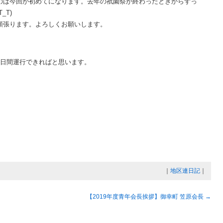
のは今回が初めてになります。去年の祇園祭が終わったときからずっ
_T)
頑張ります。よろしくお願いします。
4日間運行できればと思います。
｜
地区連日記
｜
【2019年度青年会長挨拶】御幸町 笠原会長
→