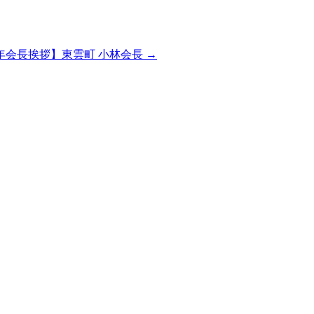
青年会長挨拶】東雲町 小林会長
→