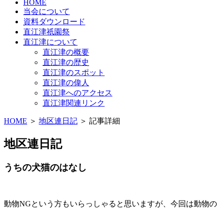
HOME
当会について
資料ダウンロード
直江津祇園祭
直江津について
直江津の概要
直江津の歴史
直江津のスポット
直江津の偉人
直江津へのアクセス
直江津関連リンク
HOME
＞
地区連日記
＞ 記事詳細
地区連日記
うちの犬猫のはなし
動物NGという方もいらっしゃると思いますが、今回は動物の話題