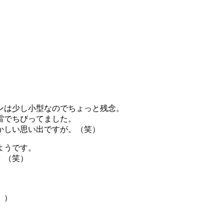
デンは少し小型なのでちょっと残念。
雷でちびってました。
かしい思い出ですが。（笑）
ようです。
。（笑）
。
。）