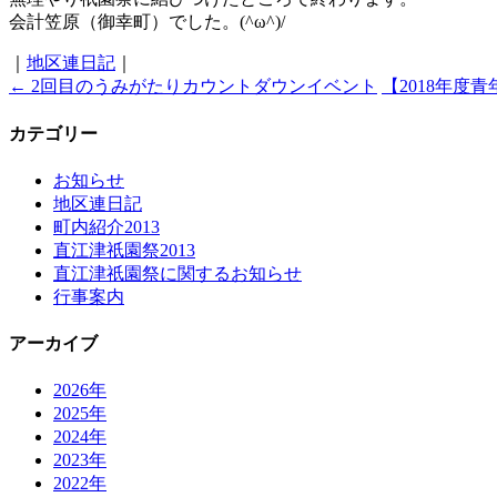
会計笠原（御幸町）でした。(^ω^)/
｜
地区連日記
｜
←
2回目のうみがたりカウントダウンイベント
【2018年度
カテゴリー
お知らせ
地区連日記
町内紹介2013
直江津祇園祭2013
直江津祇園祭に関するお知らせ
行事案内
アーカイブ
2026年
2025年
2024年
2023年
2022年