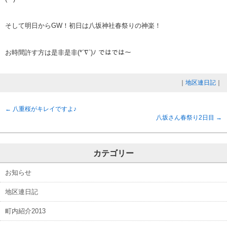
そして明日からGW！初日は八坂神社春祭りの神楽！
お時間許す方は是非是非(*´∇`)ﾉ ではでは～
｜
地区連日記
｜
←
八重桜がキレイですよ♪
八坂さん春祭り2日目
→
カテゴリー
お知らせ
地区連日記
町内紹介2013