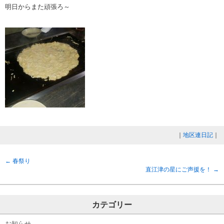
明日からまた頑張ろ～
｜
地区連日記
｜
←
春祭り
直江津の星にご声援を！
→
カテゴリー
お知らせ