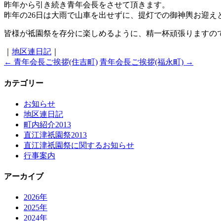
昨年から引き続き青年会長をさせて頂きます。
昨年の26日は大雨で山車を出せずに、提灯での御神輿お迎
皆様が祗園祭を存分に楽しめるように、精一杯頑張りますの
｜
地区連日記
｜
←
青年会長ご挨拶(住吉町)
青年会長ご挨拶(福永町)
→
カテゴリー
お知らせ
地区連日記
町内紹介2013
直江津祇園祭2013
直江津祇園祭に関するお知らせ
行事案内
アーカイブ
2026年
2025年
2024年