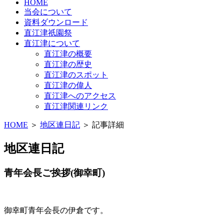
HOME
当会について
資料ダウンロード
直江津祇園祭
直江津について
直江津の概要
直江津の歴史
直江津のスポット
直江津の偉人
直江津へのアクセス
直江津関連リンク
HOME
＞
地区連日記
＞ 記事詳細
地区連日記
青年会長ご挨拶(御幸町)
御幸町青年会長の伊倉です。