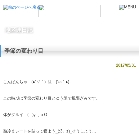
地区連日記
季節の変わり目
2017/05/31
こんばんちゃ (●´▽｀)_旦 (´ω｀●)
この時期は季節の変わり目とゆう訳で風邪ぎみです。
体がダルイ…(-.-)y-., o O
熱冷まシートを貼って寝よう_(:3」z)_そうしよう…