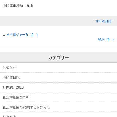
地区連事務局 丸山
｜
地区連日記
｜
←
チク連ジャーΣ(゜Д゜)
散歩日和
→
カテゴリー
お知らせ
地区連日記
町内紹介2013
直江津祇園祭2013
直江津祇園祭に関するお知らせ