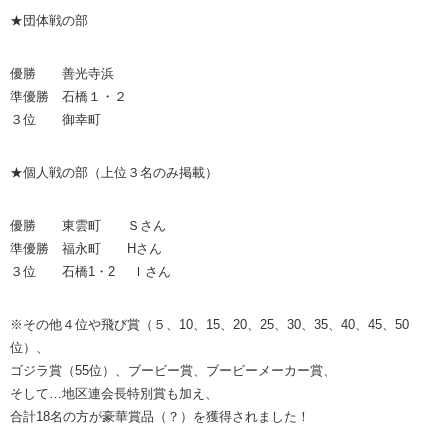
★団体戦の部
優勝 善光寺浜
準優勝 石橋１・２
３位 御幸町
★個人戦の部（上位３名のみ掲載）
優勝 東雲町 Ｓさん
準優勝 福永町 Hさん
３位 石橋1・2 Ｉさん
※その他４位や飛び賞（５、10、15、20、25、30、35、40、45、50
位）、
ゴジラ賞（55位）、ブービー賞、ブービーメーカー賞、
そして…地区連会長特別賞も加え、
合計18名の方が豪華賞品（？）を獲得されました！