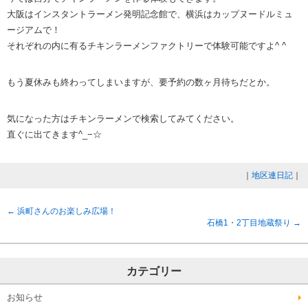
大阪はインスタントラーメン発明記念館で、横浜はカップヌードルミュ
ージアムで！
それぞれの内に有るチキンラーメンファクトリーで体験可能ですよ^ ^
もう夏休みも終わってしまいますが、要予約の数ヶ月待ちだとか。
気になった方はチキンラーメンで検索してみてください。
直ぐに出てきます^_−☆
｜
地区連日記
｜
←
浜町さんのお楽しみ広場！
石橋1・2丁目地蔵祭り
→
カテゴリー
お知らせ