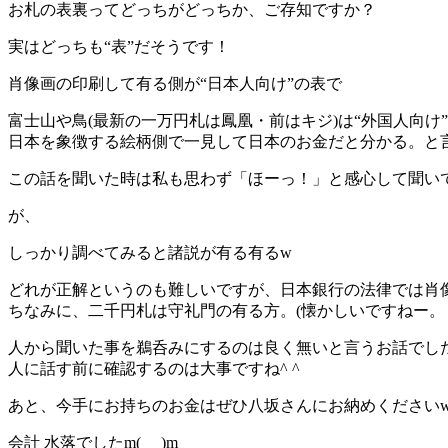
お札の表裏ってどっちがどっちか、ご存知ですか？
実はどっちも“表”だそうです！
肖像画の印刷して有る側が“日本人向け”の表で
富士山や鳥(最新の一万円札は鳳凰・前はキジ)は“外国人向け
日本を象徴する絵柄側で一見して日本のお金だと分かる。と
この話を聞いた時は私も思わず「ほーっ！」と感心して聞い
が、
しっかり調べてみると諸説が有る有るw
どれが正解というのも難しいですが、日本銀行の法律では肖
ちなみに、二千円札は守礼門の有る方。(懐かしいですねー。
人から聞いた事を鵜呑みにするのは良く無いと言うお話でした^
人に話す前に確認するのは大事ですね^ ^
あと、今手にお持ちのお金はぜひ八坂さんにお納めください
会計 水落でしたm(_ _)m