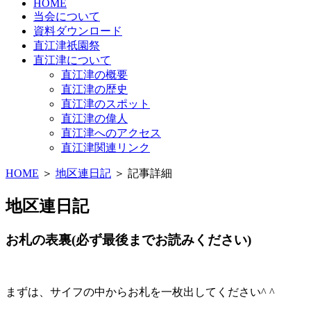
HOME
当会について
資料ダウンロード
直江津祇園祭
直江津について
直江津の概要
直江津の歴史
直江津のスポット
直江津の偉人
直江津へのアクセス
直江津関連リンク
HOME
＞
地区連日記
＞ 記事詳細
地区連日記
お札の表裏(必ず最後までお読みください)
まずは、サイフの中からお札を一枚出してください^ ^