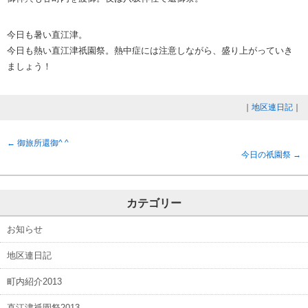
今日も暑い直江津。
今日も熱い直江津祇園祭。熱中症には注意しながら、盛り上がっていき
ましょう！
｜
地区連日記
｜
←
御旅所還御^ ^
今日の祇園祭
→
カテゴリー
お知らせ
地区連日記
町内紹介2013
直江津祇園祭2013