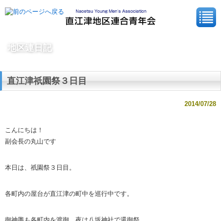
地区連日記
直江津祇園祭３日目
2014/07/28
こんにちは！
副会長の丸山です
本日は、祇園祭３日目。
各町内の屋台が直江津の町中を巡行中です。
御神輿も各町内を渡御。夜は八坂神社で還御祭。