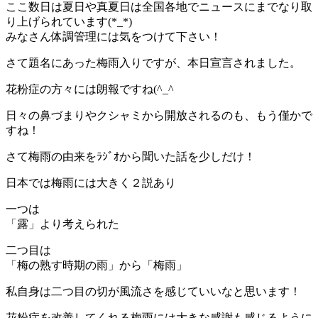
ここ数日は夏日や真夏日は全国各地でニュースにまでなり取
り上げられています(*_*)
みなさん体調管理には気をつけて下さい！
さて題名にあった梅雨入りですが、本日宣言されました。
花粉症の方々には朗報ですね(^_^ゞ
日々の鼻づまりやクシャミから開放されるのも、もう僅かで
すね！
さて梅雨の由来をﾗｼﾞｵから聞いた話を少しだけ！
日本では梅雨には大きく２説あり
一つは
「露」より考えられた
二つ目は
「梅の熟す時期の雨」から「梅雨」
私自身は二つ目の切が風流さを感じていいなと思います！
花粉症を改善してくれる梅雨には大きな感謝も感じるように