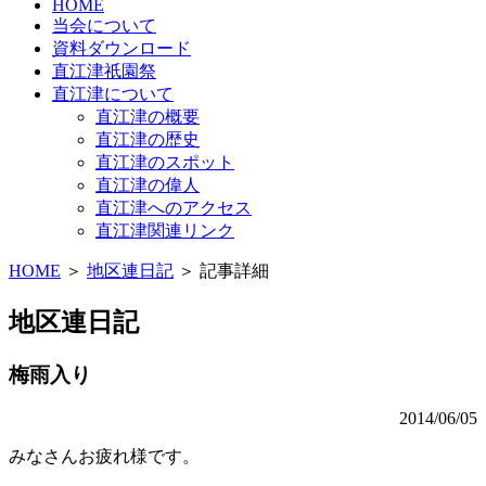
HOME
当会について
資料ダウンロード
直江津祇園祭
直江津について
直江津の概要
直江津の歴史
直江津のスポット
直江津の偉人
直江津へのアクセス
直江津関連リンク
HOME
＞
地区連日記
＞ 記事詳細
地区連日記
梅雨入り
2014/06/05
みなさんお疲れ様です。