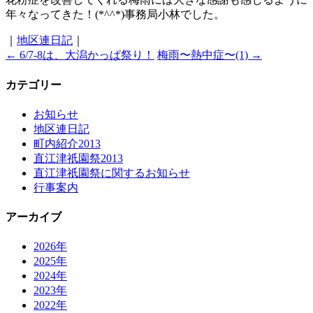
年々なってきた！(*^^*)事務局小林でした。
｜
地区連日記
｜
←
6/7-8は、大潟かっぱ祭り！
梅雨〜熱中症〜(1)
→
カテゴリー
お知らせ
地区連日記
町内紹介2013
直江津祇園祭2013
直江津祇園祭に関するお知らせ
行事案内
アーカイブ
2026年
2025年
2024年
2023年
2022年