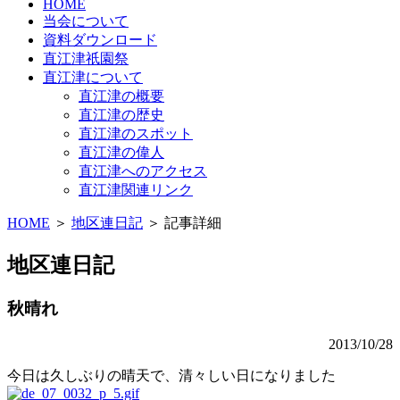
HOME
当会について
資料ダウンロード
直江津祇園祭
直江津について
直江津の概要
直江津の歴史
直江津のスポット
直江津の偉人
直江津へのアクセス
直江津関連リンク
HOME
＞
地区連日記
＞ 記事詳細
地区連日記
秋晴れ
2013/10/28
今日は久しぶりの晴天で、清々しい日になりました