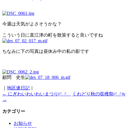
今週は天気がよさそうかな？
こういう日に直江津の町を散策すると良いですね
ちなみに下の写真は昼休み中の私の影です
顧問 史生
｜
地区連日記
｜
←
にぎわいわいわいまつり(^_^ゞ
くわどり秋の収穫祭(^_^)v
→
カテゴリー
お知らせ