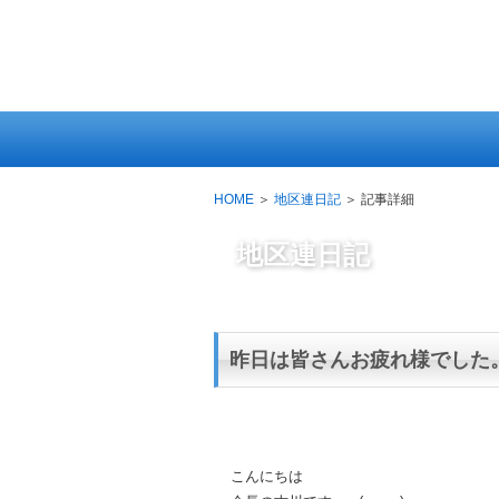
HOME
当
会
に
つ
HOME
＞
地区連日記
＞ 記事詳細
い
て
地区連日記
昨日は皆さんお疲れ様でした
こんにちは