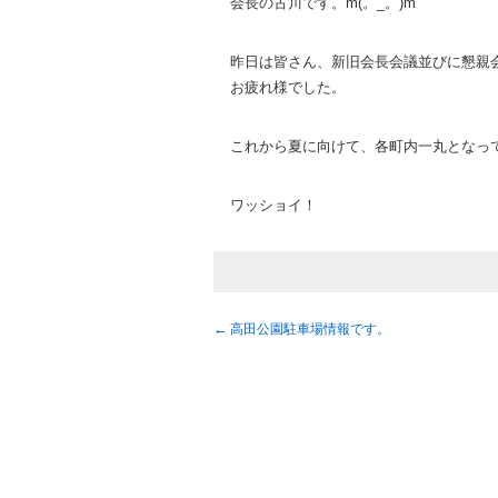
会長の古川です。m(。_。)m
昨日は皆さん、新旧会長会議並びに懇親
お疲れ様でした。
これから夏に向けて、各町内一丸となっ
ワッショイ！
←
高田公園駐車場情報です。