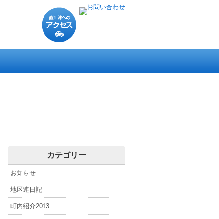
直
江
津
に
直江津の概要
直江津の歴史
直江津のスポット
直江津の偉人
直江津へのアクセス
直江津関連リンク
つ
い
て
カテゴリー
お知らせ
地区連日記
町内紹介2013