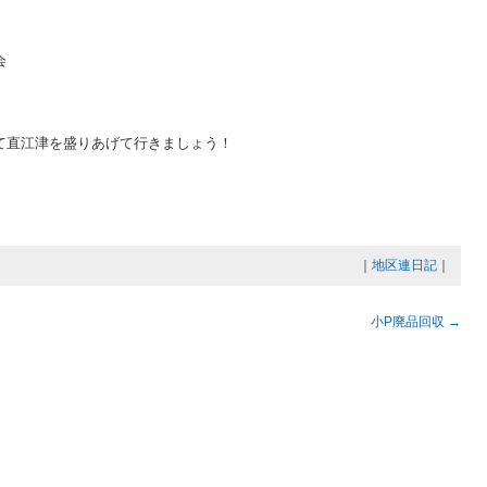
会
て直江津を盛りあげて行きましょう！
｜
地区連日記
｜
小P廃品回収
→