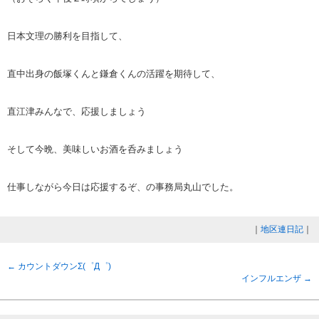
日本文理の勝利を目指して、
直中出身の飯塚くんと鎌倉くんの活躍を期待して、
直江津みんなで、応援しましょう
そして今晩、美味しいお酒を呑みましょう
仕事しながら今日は応援するぞ
、の事務局丸山でした。
｜
地区連日記
｜
←
カウントダウンΣ(゜Д゜)
インフルエンザ
→