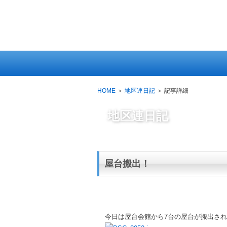
HOME
当
会
に
つ
HOME
＞
地区連日記
＞ 記事詳細
い
て
地区連日記
屋台搬出！
今日は屋台会館から7台の屋台が搬出さ