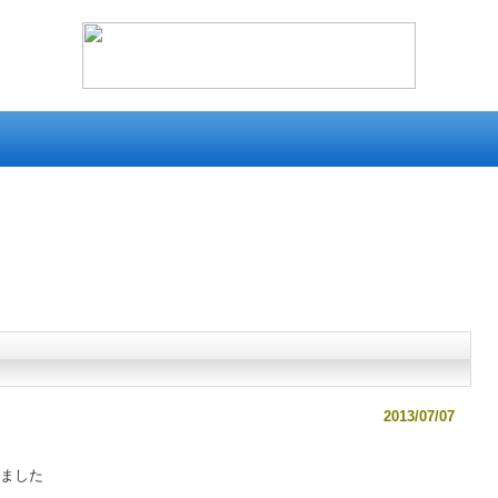
資
直
料
江
ダ
津
ウ
祇
ン
園
ロ
祭
ー
ド
2013/07/07
れました