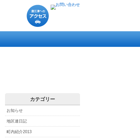
直
江
津
に
直江津の概要
直江津の歴史
直江津のスポット
直江津の偉人
直江津へのアクセス
直江津関連リンク
つ
い
て
カテゴリー
お知らせ
地区連日記
町内紹介2013