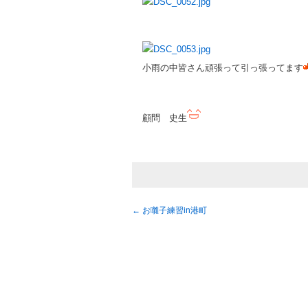
小雨の中皆さん頑張って引っ張ってます
顧問 史生
←
お囃子練習in港町