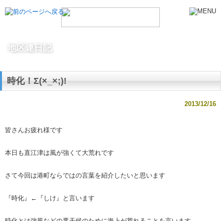
地区連日記
時化！Σ(×_×;)!
2013/12/16
皆さんお疲れ様です
本日も直江津は風が強くて大荒れです
さて今回は港町ならではの言葉を紹介したいと思います
『時化』←『しけ』と言います
時化とは強風などの悪天候のために海上が荒れることを言います