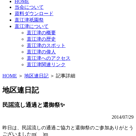
HOME
当会について
資料ダウンロード
直江津祇園祭
直江津について
直江津の概要
直江津の歴史
直江津のスポット
直江津の偉人
直江津へのアクセス
直江津関連リンク
HOME
＞
地区連日記
＞ 記事詳細
地区連日記
民謡流し通過と還御祭✨
2014/07/29
昨日は、民謡流しの通過ご協力と還御祭のご参加ありがとう
ございましたm(_ _)m