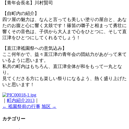
【青年会長名】川村賢司
【自町内の紹介】
四ツ屋の魅力は、なんと言っても美しい塗りの屋台と、あな
たのお腹と心に響く太鼓です！篠笛の囃子と相まって勇壮に
響くその音色は、子供から大人まで心をひとつに、そして直
江津をひとつにしてくれるでしょう！
【直江津祗園祭への意気込み】
ここ何年かで、益々直江津の青年会の団結力があがって来て
いるように思います。
私共の町内はもちろん、直江津全体が和をもって一丸とな
り。
見てくださる方にも楽しい祭りになるよう、熱く盛り上げた
いと思います！
｜
町内紹介2013
｜
←
祗園祭前の行事
旭区
→
カテゴリー