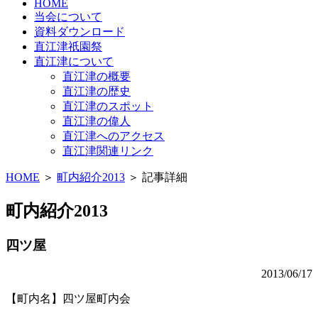
HOME
当会について
資料ダウンロード
直江津祇園祭
直江津について
直江津の概要
直江津の歴史
直江津のスポット
直江津の偉人
直江津へのアクセス
直江津関連リンク
HOME
＞
町内紹介2013
＞ 記事詳細
町内紹介2013
四ツ屋
2013/06/17
【町内名】四ツ屋町内会