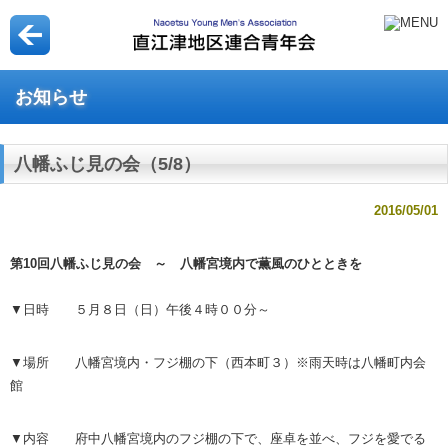
お知らせ
八幡ふじ見の会（5/8）
2016/05/01
第10回八幡ふじ見の会 ～ 八幡宮境内で薫風のひとときを
▼日時 ５月８日（日）午後４時００分～
▼場所 八幡宮境内・フジ棚の下（西本町３）※雨天時は八幡町内会
館
▼内容 府中八幡宮境内のフジ棚の下で、座卓を並べ、フジを愛でる