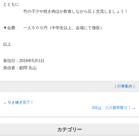
とともに
竹の子汁や焼き肉ほか飲食しながら広く交流しましょう！
▼会費 一人５００円（中学生以上。会場にて徴収）
以上
発信日：2016年5月1日
発信者：顧問 丸山
｜
行事案内
｜
←
引き継ぎ完了！
3日は、三八朝市祭り！
→
カテゴリー