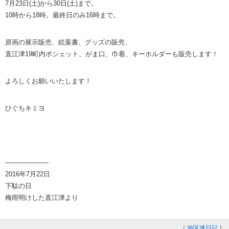
7月23日(土)から30日(土)まで。
10時から18時。最終日のみ16時まで。
原画の展示販売、絵葉書、グッズの販売、
直江津19町内ポシェット、がま口、巾着、キーホルダーも販売します！
よろしくお願いいたします！
ひぐちキミヨ
——————–
2016年7月22日
下駄の日
梅雨明けした直江津より
｜
地区連日記
｜