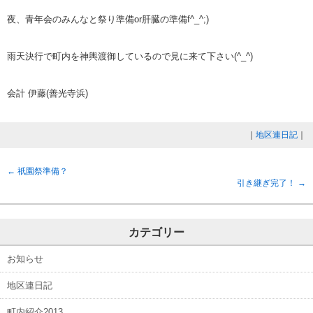
夜、青年会のみんなと祭り準備or肝臓の準備f^_^;)
雨天決行で町内を神輿渡御しているので見に来て下さい(^_^)
会計 伊藤(善光寺浜)
｜
地区連日記
｜
←
祇園祭準備？
引き継ぎ完了！
→
カテゴリー
お知らせ
地区連日記
町内紹介2013